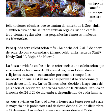
un tipo de
canción
eslava que
consiste
en
felicitaciones cómicas que se cantan durante toda la Sochelnik.
También esta noche se intercambian regalos, siendo el más
tradicional regalar a los más pequeños las famosas muñecas,
las
Matrioskas
.
Pero queda otra celebración más... La noche del 12 al 13 de enero,
de acuerdo con el calendario juliano, celebran la fiesta de
Stariy
Noviy God
, "El Viejo Año Nuevo".
La fiesta navideña en Rusia hace referencia a una celebración que
se remonta a hace más de 70 años atrás, cuando los rituales
religiosos estuvieron censurados por mucho tiempo. Las
navidades en Rusia están marcadas por un estilo tradicional y
lleno de costumbres. En los últimos años, debido a la apertura del
país hacia el Occidente, se celebra también la Navidad Católica en
la noche del 24 al 25 de diciembre, dependiendo de cada familia.
Así que, si viajas en Navidad a Rusia tienes que tener presente que
la mayoría de la población está de fiesta desde el 24 de diciembre
al 13 de enero. Los niños tienen vacaciones desde el 28 de