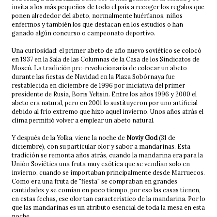
invita a los más pequeños de todo el país a recoger los regalos que
ponen alrededor del abeto, normalmente huérfanos, niños
enfermos y también los que destacan en los estudios o han
ganado algún concurso o campeonato deportivo.
Una curiosidad: el primer abeto de año nuevo soviético se colocó
en 1937 en la Sala de las Columnas de la Casa de los Sindicatos de
Moscú. La tradición pre-revolucionaria de colocar un abeto
durante las fiestas de Navidad en la Plaza Sobórnaya fue
restablecida en diciembre de 1996 por iniciativa del primer
presidente de Rusia, Boris Yeltsin. Entre los años 1996 y 2000 el
abeto era natural, pero en 2001 lo sustituyeron por uno artificial
debido al frío extremo que hizo aquel invierno. Unos años atrás el
clima permitió volver a emplear un abeto natural.
Y después de la Yolka, viene la noche de
Noviy God
(31 de
diciembre), con su particular olor y sabor a mandarinas. Esta
tradición se remonta años atrás, cuando la mandarina era para la
Unión Soviética una fruta muy exótica que se vendían solo en
invierno, cuando se importaban principalmente desde Marruecos.
Como era una fruta de "fiesta" se compraban en grandes
cantidades y se comían en poco tiempo, por eso las casas tienen,
en estas fechas, ese olor tan característico de la mandarina. Por lo
que las mandarinas es un atributo esencial de toda la mesa en esta
noche.