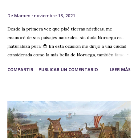
De
Mamen
noviembre 13, 2021
Desde la primera vez que pisé tierras nórdicas, me
enamoré de sus paisajes naturales, sin duda Noruega es...
¡naturaleza pura! 😍 En esta ocasión me dirijo a una ciudad
considerada como la más bella de Noruega, también famosa
por ser la puerta de entrada a los fiordos noruegos, de ahí
COMPARTIR
PUBLICAR UN COMENTARIO
LEER MÁS
que se haya convertido en un importante puerto de
cruceros turísticos y uno de los mayores de Europa... ¡Me
voy a Bergen ! 😀 También conocida como " la ciudad de las
siete montañas ", es la segunda ciudad más grande e
importante de Noruega. Su nombre es originario del
nórdico antiguo, Bjorgvin. "Bjorg" que se traduce como
"montaña"; "vin" que hace referencia a un asentamiento
donde solía haber una pradera. Por lo que, el significado