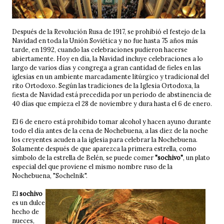
Después de la Revolución Rusa de 1917, se prohibió el festejo de la
Navidad en toda la Unión Soviética y no fue hasta 75 años más
tarde, en 1992, cuando las celebraciones pudieron hacerse
abiertamente. Hoy en día, la Navidad incluye celebraciones a lo
largo de varios días y congrega a gran cantidad de fieles en las
iglesias en un ambiente marcadamente litúrgico y tradicional del
rito Ortodoxo. Según las tradiciones de la Iglesia Ortodoxa, la
fiesta de Navidad está precedida por un periodo de abstinencia de
40 días que empieza el 28 de noviembre y dura hasta el 6 de enero.
El 6 de enero está prohibido tomar alcohol y hacen ayuno durante
todo el día antes de la cena de Nochebuena, a las diez de la noche
los creyentes acuden a la iglesia para celebrar la Nochebuena.
Solamente después de que aparezca la primera estrella, como
símbolo de la estrella de Belén, se puede comer
"sochivo"
, un plato
especial del que proviene el mismo nombre ruso de la
Nochebuena, "Sochelnik".
El
sochivo
es un dulce
hecho de
nueces,