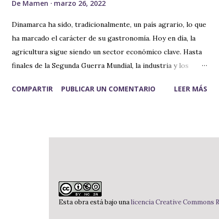
De
Mamen
marzo 26, 2022
Dinamarca ha sido, tradicionalmente, un país agrario, lo que
ha marcado el carácter de su gastronomía. Hoy en día, la
agricultura sigue siendo un sector económico clave. Hasta
finales de la Segunda Guerra Mundial, la industria y los
servicios no ganaron importancia. La Gastronomía Danesa
COMPARTIR
PUBLICAR UN COMENTARIO
LEER MÁS
ha tenido una gran influencia de la cocina francesa, pero
también de otros países europeos como Italia. La cocina
más rural es similar a la de otros países escandinavos como
Suecia y Noruega. Ingredientes como pescados, mariscos,
carne y una gran variedad de verduras e hierbas, son los
principales componentes de sus platos. El hogar y la
familia tiene mucha importancia para los daneses. La cena
es la comida principal del día , y consiste generalmente en
un solo plato. Las familias danesas hacen un esfuerzo por
Esta obra está bajo una
licencia Creative Commons 
reunirse alrededor de la cena que cocinan en los hogares.