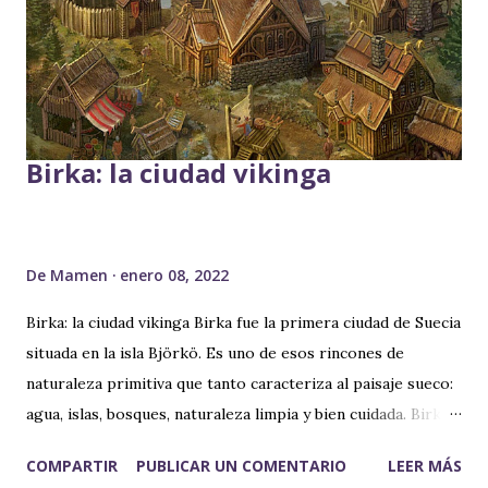
completo sería "el prado en las montañas". Ciudad fundada
en 1070 por el rey Olav Kyrre, adquiere importancia gracias
al comercio del bacalao seco. Durante el siglo XIII, fue
considerada como capital de Noruega. Per...
Birka: la ciudad vikinga
De
Mamen
enero 08, 2022
Birka: la ciudad vikinga Birka fue la primera ciudad de Suecia
situada en la isla Björkö. Es uno de esos rincones de
naturaleza primitiva que tanto caracteriza al paisaje sueco:
agua, islas, bosques, naturaleza limpia y bien cuidada. Birka
es uno de los asentamientos vikingos mejores conservados.
COMPARTIR
PUBLICAR UN COMENTARIO
LEER MÁS
Fundada en el siglo VIII, se convierte en poco tiempo en un