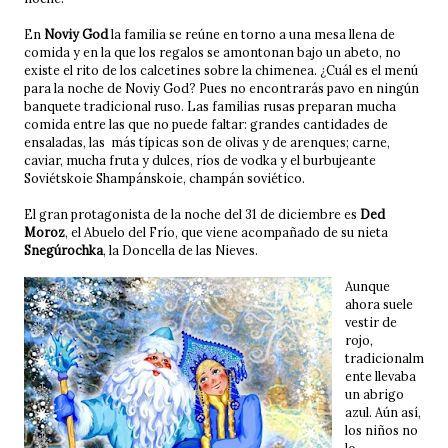
En
Noviy God
la familia se reúne en torno a una mesa llena de
comida y en la que los regalos se amontonan bajo un abeto, no
existe el rito de los calcetines sobre la chimenea. ¿Cuál es el menú
para la noche de Noviy God? Pues no encontrarás pavo en ningún
banquete tradicional ruso. Las familias rusas preparan mucha
comida entre las que no puede faltar: grandes cantidades de
ensaladas, las más típicas son de olivas y de arenques; carne,
caviar, mucha fruta y dulces, ríos de vodka y el burbujeante
Soviétskoie Shampánskoie, champán soviético.
El gran protagonista de la noche del 31 de diciembre es
Ded
Moroz
, el Abuelo del Frío, que viene acompañado de su nieta
Snegúrochka
, la Doncella de las Nieves.
Aunque
ahora suele
vestir de
rojo,
tradicionalm
ente llevaba
un abrigo
azul. Aún así,
los niños no