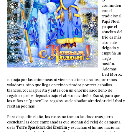
lo
confunden
con el
tradicional
Papá Noel,
ya que el
abuelito del
frío es más
alto, más
delgado y
empuña un
largo
bastón.
Además,
Ded Moroz
no baja por las chimeneas ni viene en trineo tirados por renos
voladores, sino que llega en trineo tirados por tres caballos
blancos, toca la puerta y entra con un enorme saco lleno de
regalos que los deposita bajo el abeto navideño. Eso sí, para que
los niños se "ganen" los regalos, suelen bailar alrededor del árbol y
recitan poemas.
Para despedir el año, los rusos no toman las doce uvas, pero
escuchan las doce campanadas que suenan del reloj de campana
de la
Torre Spásskava del Kremlin
y escuchan el himno nacional