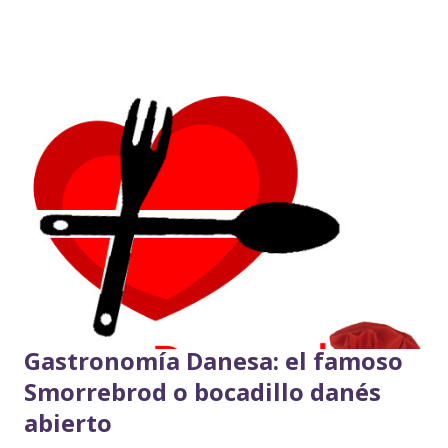
importante centro de comercio de artículos decorativos y
de lujo, llegando a ser un importante centro de producción,
donde los artesanos locales fabricaban cotizados objetos
destinados al trueque a partir del hierro o de las pieles de
los animales de la zona. Estos objetos eran intercambiados
por tejidos bizantinos, vino del Rin, o piezas de joyería
árabe. En esta zona han sido descubiertos y desenterrados
antiguos tesoros que han sido inspeccionados por
arqueólogos e investigadores desde el siglo XIX. En las
excavaciones arqueológicas se han encontrado, incluso,
sedas de China, lo que demuestra las extraordinarias
relaciones c...
Gastronomía Danesa: el famoso
Smorrebrod o bocadillo danés
abierto