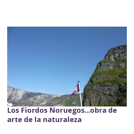
del petróleo. Cuenta una leyenda que la historia del
nacimiento de Stavanger se encuentra en una historia de
amor entre el rey Sigurd I y Cecilia . Por aquel entonces
reinaba en Noruega Sigurd I junto a sus otros dos
hermanos. En el año 1107 Sigurd I se embarcó en la llamada
Cruzada Noruega a Tierra Santa en un viaje que duró 3
años. Con él iban 5.000 hombres embarcados en 60 naves
que pasaron por Inglaterra, Francia, Galicia, Portugal,
Gibraltar y Sicilia. Tras combatir durante 3 años, a su
regreso se detuvo en Constantinopla y regresó a Noruega
por tierra en 1113 con sólo 100 hombres tras cruzar a pie
media Europa. Para ...
Los Fiordos Noruegos...obra de
arte de la naturaleza