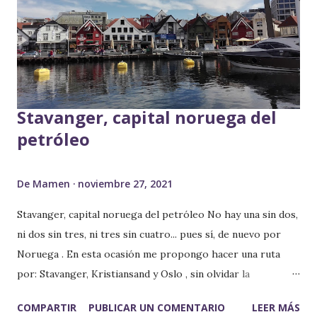
Stavanger, capital noruega del
petróleo
De
Mamen
noviembre 27, 2021
Stavanger, capital noruega del petróleo No hay una sin dos,
ni dos sin tres, ni tres sin cuatro... pues sí, de nuevo por
Noruega . En esta ocasión me propongo hacer una ruta
por: Stavanger, Kristiansand y Oslo , sin olvidar la
impresionante subida al Preikestolen, pero no me voy a
COMPARTIR
PUBLICAR UN COMENTARIO
LEER MÁS
adelantar. Primera parada.... Stavanger , la capital noruega