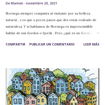
De
Mamen
noviembre 20, 2021
Noruega siempre conquista al visitante por su belleza
natural... y es que a pocos pasos que des estás rodeado de
naturaleza. Y si hablamos de Noruega es imprescindible
hablar de sus fiordos o fjords . Pero ¿qué es un fiordo?
Como describe la wikipedia: "es una estrecha entrada de
COMPARTIR
PUBLICAR UN COMENTARIO
LEER MÁS
mar formada por la inundación de un valle excavado o
parcialmente tallado por acción de glaciares. Destacan por
sus grandes profundidades y su forma de U, aunque la parte
inferior no es visible ya que está bajo el nivel del mar". Para
mí, y en pocas palabras, es... ¡pura magia que la naturaleza
nos regala! 😍 Protegidos por la UNESCO, contemplarlos
es tener la sensación de que el tiempo se mueve a su
propio ritmo, y es que parece que estás en un mundo
aislado, ¡se respira tanta tranquilidad y aire puro! Y es que,