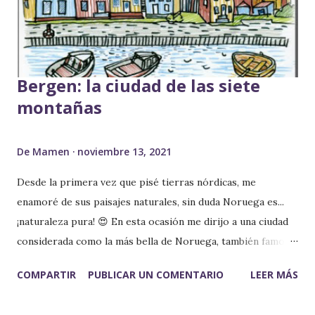
los fiordos son a menudo descritos como "la propia obra
de arte de la naturaleza", que se formó cuando los glaciares
se retiraron y el agua del mar inundó los valles.... ¡no...
Bergen: la ciudad de las siete
montañas
De
Mamen
noviembre 13, 2021
Desde la primera vez que pisé tierras nórdicas, me
enamoré de sus paisajes naturales, sin duda Noruega es...
¡naturaleza pura! 😍 En esta ocasión me dirijo a una ciudad
considerada como la más bella de Noruega, también famosa
por ser la puerta de entrada a los fiordos noruegos, de ahí
COMPARTIR
PUBLICAR UN COMENTARIO
LEER MÁS
que se haya convertido en un importante puerto de
cruceros turísticos y uno de los mayores de Europa... ¡Me